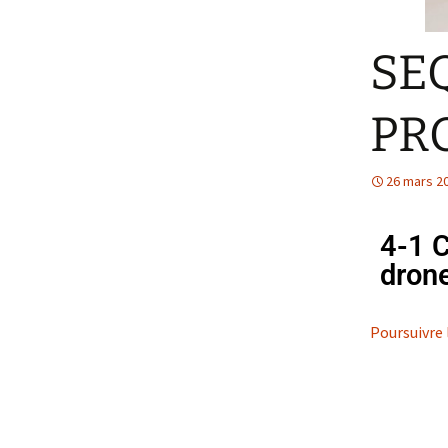
SE
PRO
26 mars 2
4-1 C
dron
Poursuivre 