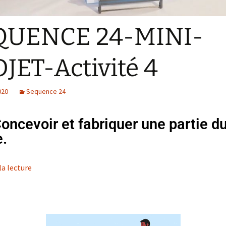
QUENCE 24-MINI-
JET-Activité 4
020
Sequence 24
oncevoir et fabriquer une partie d
e.
la lecture