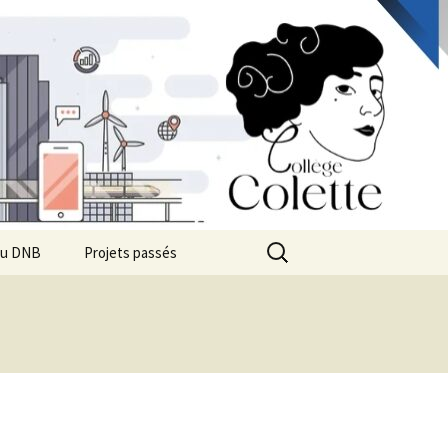
au DNB
Projets passés
isions-Quizz
2025 Visite STI2D Lycée
Condorcet
2025 Coupe de France
2024 Foire des Sciences
Colette