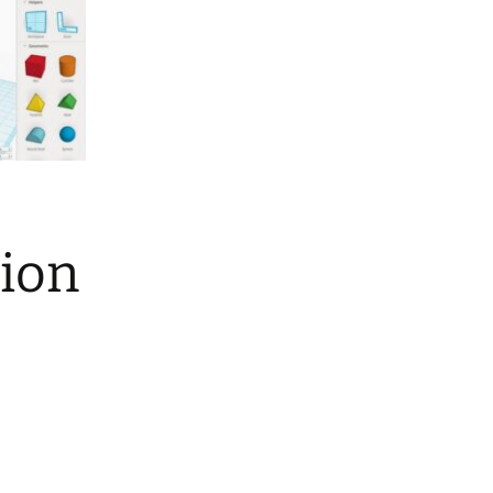
2023 Projet météo
2022 RoboRAVE Germany
2022 ExpoSciences
Auvergne
2021 Visite entreprise
BCSN
2019 RoboRAVE USA
tion
2019 RoboRAVE St Priest
2019 RoboTEX Turquie
2018 RoboRAVE St Priest
2017 RoboRAVE St Priest
2016 RoboRAVE Ibérica