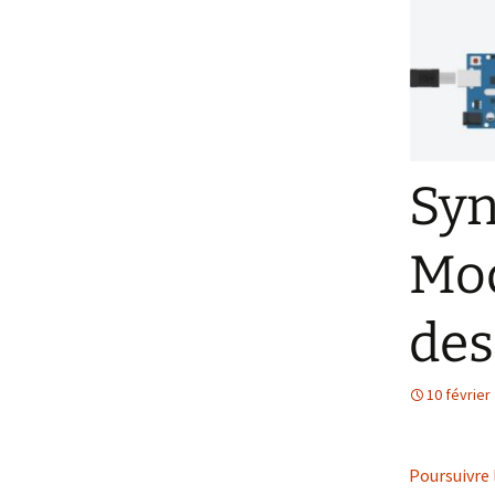
Syn
Mod
des
10 février
Poursuivre 