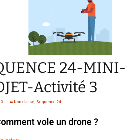
QUENCE 24-MINI-
JET-Activité 3
20
Non classé
,
Sequence 24
Comment vole un drone ?
la lecture